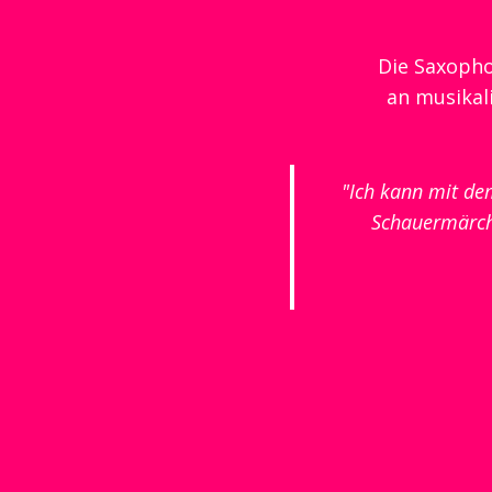
Die Saxopho
an musikal
"Ich kann mit de
Schauermärch