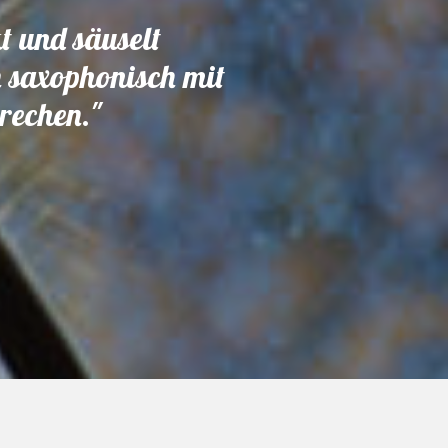
t und säuselt
 saxophonisch mit
rechen."