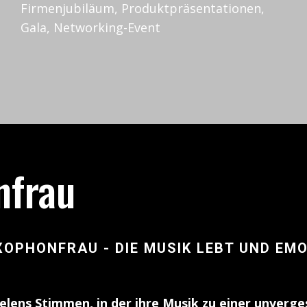
Firmenjubiläum, Produktpräsentationen,
Gala, Networking-Event
nfrau
XOPHONFRAU - DIE MUSIK LEBT UND EM
Helens Stimmen, in der ihre Musik zu einer unverge