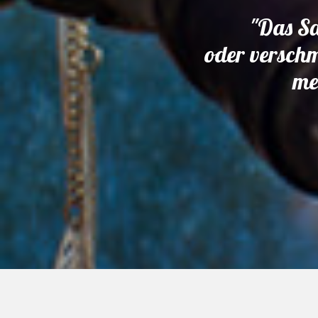
"Das Sa
oder verschm
me