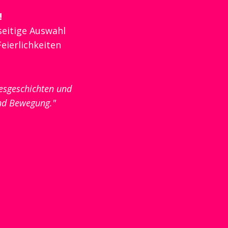
!
seitige Auswahl
Feierlichkeiten
esgeschichten und
nd Bewegung."