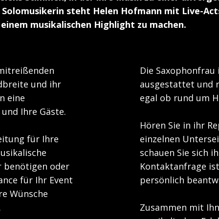
r Solomusikerin steht Helen Hofmann mit Live-Ac
u einem musikalischen Highlight zu machen.
 mitreißenden
Die Saxophonfrau i
dbreite und ihr
ausgestattet und r
n eine
egal ob rund um He
 und Ihre Gäste.
Hören Sie in ihr Re
itung für Ihre
einzelnen Unterse
usikalische
schauen Sie sich i
r benötigen oder
Kontaktanfrage ist
nce für Ihr Event
persönlich beantw
hre Wünsche
.
Zusammen mit Ihne